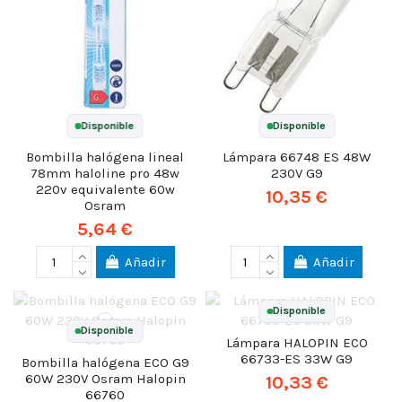
Disponible
Disponible
Bombilla halógena lineal
Lámpara 66748 ES 48W
78mm haloline pro 48w
230V G9
220v equivalente 60w
10,35 €
Osram
5,64 €
Añadir
Añadir
Disponible
Disponible
Lámpara HALOPIN ECO
66733-ES 33W G9
Bombilla halógena ECO G9
60W 230V Osram Halopin
10,33 €
66760