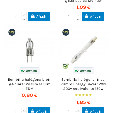
g635 basics 12v 42w
1,09 €
Añadir
Añadir
Disponible
Disponible
Bombilla halógena bipin
Bombilla halógena lineal
g4 clara 12v 35w 538lm
78mm Energy Saver 120w
EDM
220v equivalente 150w
0,80 €
1,85 €
Añadir
Añadir