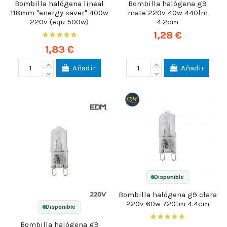
Bombilla halógena lineal
Bombilla halógena g9
118mm "energy saver" 400w
mate 220v 40w 440lm
220v (equ 500w)
4.2cm
1,28 €
1,83 €
Añadir
Añadir
Disponible
Bombilla halógena g9 clara
220v 60w 720lm 4.4cm
Disponible
Bombilla halógena g9