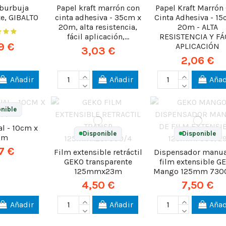
 burbuja
Papel kraft marrón con
Papel Kraft Marrón
te, GIBALTO
cinta adhesiva - 35cm x
Cinta Adhesiva - 15
20m, alta resistencia,
20m - ALTA
fácil aplicación,...
RESISTENCIA Y FÁ
9 €
APLICACIÓN
3,03 €
2,06 €
Añadir
Añadir
Añad
nible
l - 10cm x
Disponible
Disponible
5m
7 €
Film extensible retráctil
Dispensador manua
GEKO transparente
film extensible G
125mmx23m
Mango 125mm 730
4,50 €
7,50 €
Añadir
Añadir
Añad