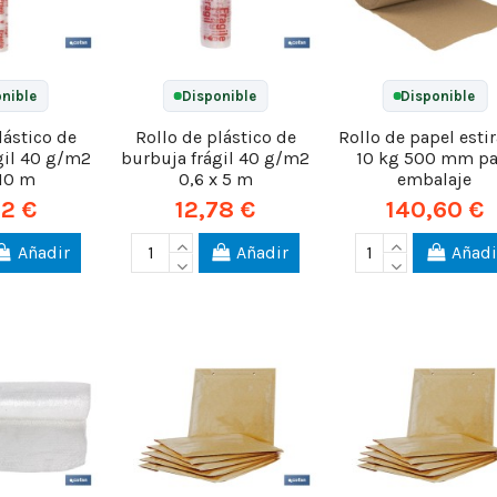
nible
Disponible
Disponible
lástico de
Rollo de plástico de
Rollo de papel esti
gil 40 g/m2
burbuja frágil 40 g/m2
10 kg 500 mm pa
 10 m
0,6 x 5 m
embalaje
12 €
12,78 €
140,60 €
Añadir
Añadir
Añadi