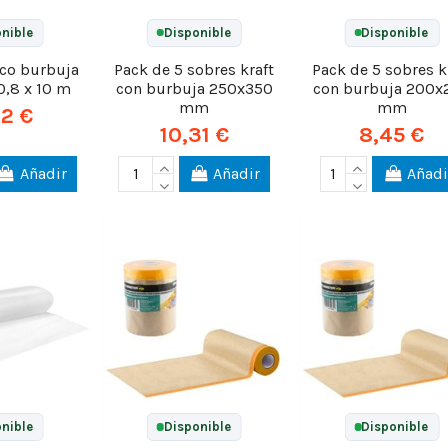
nible
Disponible
Disponible
ico burbuja
Pack de 5 sobres kraft
Pack de 5 sobres k
0,8 x 10 m
con burbuja 250x350
con burbuja 200x
mm
mm
72 €
10,31 €
8,45 €
Añadir
Añadir
Añadi
nible
Disponible
Disponible