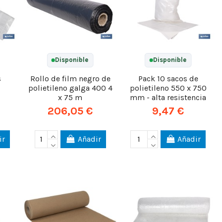
Disponible
Disponible
s
Rollo de film negro de
Pack 10 sacos de
polietileno galga 400 4
polietileno 550 x 750
e
x 75 m
mm - alta resistencia
206,05 €
9,47 €
ir
Añadir
Añadir