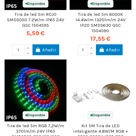
Disponible
Disponible
Tira de led 5m ROJO
Tira de led 5m 6000K
SMD5050 7.2W/m IP65 24V
14.4W/m 1320lm/m 24V
GSC 1504595
IP20 SMD5630 GSC
1504590
5,59 €
17,55 €
Añadir
Añadir
Disponible
Disponible
Tira de led 5m RGB 7,2W/m
Kit 5M Tira de LED
370lm/m 24V IP65
inteligente 4.8W/M RGB +