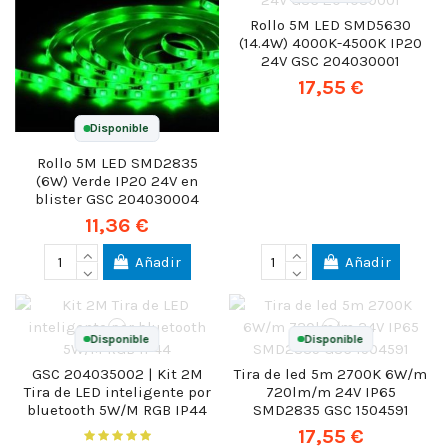
Rollo 5M LED SMD5630
(14.4W) 4000K-4500K IP20
24V GSC 204030001
17,55 €
Disponible
Rollo 5M LED SMD2835
(6W) Verde IP20 24V en
blister GSC 204030004
11,36 €
Añadir
Añadir
Disponible
Disponible
GSC 204035002 | Kit 2M
Tira de led 5m 2700K 6W/m
Tira de LED inteligente por
720lm/m 24V IP65
bluetooth 5W/M RGB IP44
SMD2835 GSC 1504591
17,55 €