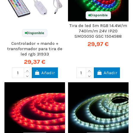
Disponible
Tira de led 5m RGB 14.4W/m
740lm/m 24V IP20
Disponible
SMD5050 GSC 1504588
29,97 €
Controlador + mando +
transformador para tira de
led rgb 31933
29,37 €
Añadir
Añadir