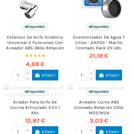
Disponible
Disponible
Extensor De Grifo Giratorio
Economizador De Agua 7
Universal 2 Funciones Con
Litros - 24/100 - Macho,
Aireador ABS 360º Rotación
Cromado Pack 25 Uds.
21,18 €
4,68 €
Añadir
Añadir
Disponible
Disponible
Airador Para Grifo De
Aireador Curvo ABS
Cocina Articulado 3 En 1
Cromado Rotación 720º
Abs
M22/M24
12,87 €
3,03 €
Añadir
Añadir