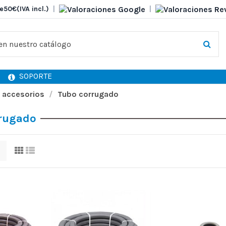
e
50€
(IVA incl.)
|
|
SOPORTE
 accesorios
Tubo corrugado
rugado