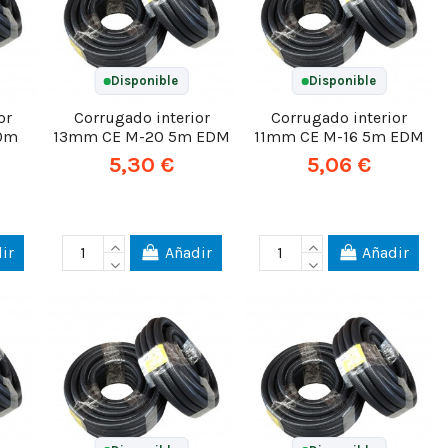
Disponible
Disponible
or
Corrugado interior
Corrugado interior
0m
13mm CE M-20 5m EDM
11mm CE M-16 5m EDM
5,30 €
5,06 €
ir
Añadir
Añadir