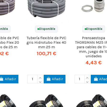
nible
Disponible
Disponible
xible de PVC
Tubería flexible de PVC
Prensaestopa
ubo Flex 20
gris Hidrotubo Flex 40
THORSMAN M25 I
os de 25 m
mm 25 m
para cables de 11
mm, juego de 1
02 €
100,71 €
unidades
4,43 €
Añadir
Añadir
Añad