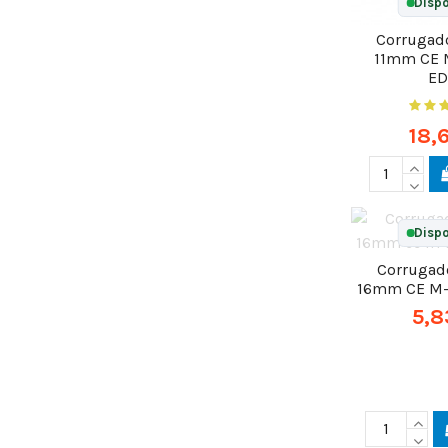
Dispo
Corrugado
11mm CE 
E
18,
Dispo
Corrugado
16mm CE M
5,8