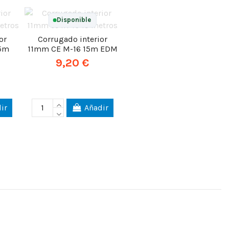
Disponible
or
Corrugado interior
5m
11mm CE M-16 15m EDM
9,20 €
ir
Añadir