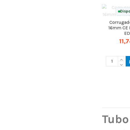
Dispo
Corrugado
16mm CE 
E
11,
Tubo