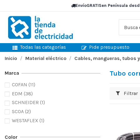
Envío
GRATIS
en Península desd
Todas las categorías
Pide presupuesto
Inicio
Material eléctrico
Cables, mangueras, tubos y
Tubo cor
Marca
COFAN
(11)
Filtrar
EDM
(38)
SCHNEIDER
(1)
SCOA
(2)
WESTAFLEX
(1)
Color