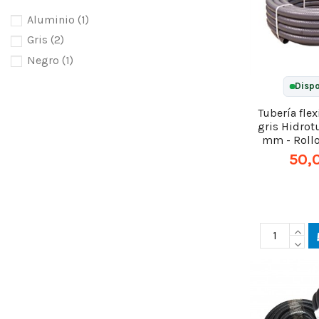
Aluminio
(1)
Gris
(2)
Negro
(1)
Dispo
Tubería fle
gris Hidrot
mm - Roll
50,