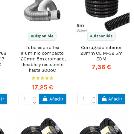
Disponible
Disponible
Tubo espiroflex
Corrugado interior
P68
aluminio compacto
23mm CE M-32 5m
-17
120mm 5m cromado,
EDM
0
flexible y resistente
7,36 €
hasta 300ºC
17,25 €
ir
Añadir
Añadir