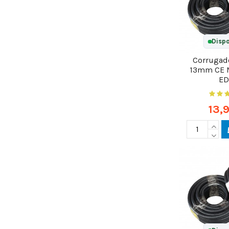
Dispo
Corrugado
13mm CE 
E
13,