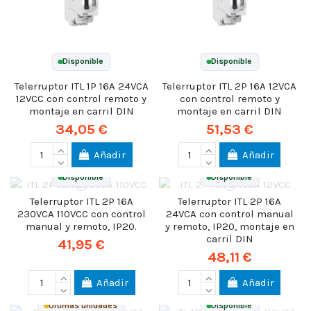
Disponible
Disponible
Telerruptor ITL 1P 16A 24VCA
Telerruptor ITL 2P 16A 12VCA
12VCC con control remoto y
con control remoto y
montaje en carril DIN
montaje en carril DIN
34,05 €
51,53 €
Añadir
Añadir
Disponible
Disponible
Telerruptor ITL 2P 16A
Telerruptor ITL 2P 16A
230VCA 110VCC con control
24VCA con control manual
manual y remoto, IP20.
y remoto, IP20, montaje en
carril DIN
41,95 €
48,11 €
Añadir
Añadir
Últimas unidades
Disponible