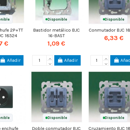
nible
Disponible
Disponible
chufe 2P+TT
Bastidor metálico BJC
Conmutador BJC 1
BJC 18524
16-BAST
6,33 €
7 €
1,09 €
Añadir
Añadir
Añad
nible
Disponible
Disponible
e enchufe
Doble conmutador BJC
Cruzamiento BJC 1