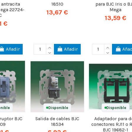
 antracita
18510
para BJC Iris o B
Mega 22724-
Mega
13,67 €
C
13,59 €
1 €
Añadir
Añadir
Añad
nible
Disponible
Disponible
rruptor BJC
Salida de cables BJC
Adaptador para d
509
18534
conectores RJ11 o 
BJC 19682-1