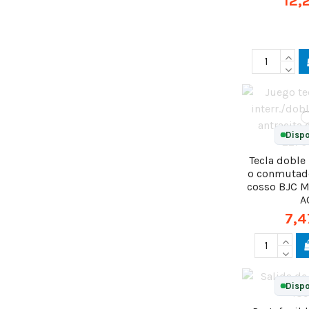
12,
Dispo
Tecla doble
o conmutado
cosso BJC 
A
7,4
Dispo