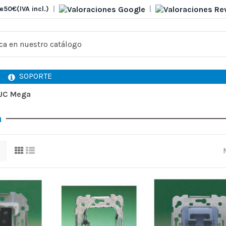
e
50€
(IVA incl.)
|
|
SOPORTE
JC Mega
a