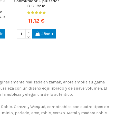
Conmutador + pulsador
BJC 18515
no
6-B
11,12 €
ir
Añadir
riginariamente realizada en zamak, ahora amplia su gama
uraleza con un diseño equilibrado y de suave volumen. El
a la nobleza y elegancia de lo auténtico.
 Roble, Cerezo y Wengué, combinables con cuatro tipos de
uminio, perlado, arce, roble, cerezo. Metal y madera noble