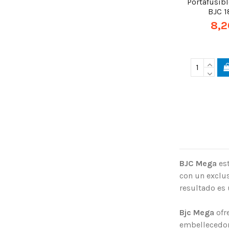
Portafusib
BJC 
8,2
BJC Mega
est
con un exclu
resultado es 
Bjc Mega
ofr
embellecedore