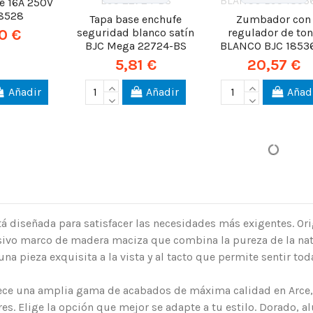
le 16A 250V
18528
Tapa base enchufe
Zumbador con
seguridad blanco satín
regulador de to
0 €
BJC Mega 22724-BS
BLANCO BJC 1853
5,81 €
20,57 €
Añadir
Añadir
Añad
á diseñada para satisfacer las necesidades más exigentes. O
sivo marco de madera maciza que combina la pureza de la nat
una pieza exquisita a la vista y al tacto que permite sentir tod
ece una amplia gama de acabados de máxima calidad en Arce,
s. Elige la opción que mejor se adapte a tu estilo. Dorado, al