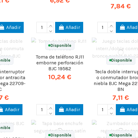
21 €
6,92 €
7,84 €
Añadir
Añadir
Añad
Disponible
Toma de teléfono RJ11
nible
Disponible
emborne perforación
BJC 19582
 interruptor
Tecla doble interru
10,24 €
r antracita
o conmutador bro
Mega 22709-
niebla BJC Mega 22
C
BN
7 €
7,11 €
Añadir
Añadir
Añad
nible
Disponible
Disponible