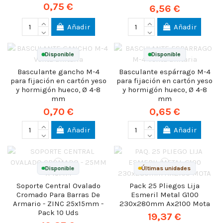
0,75 €
6,56 €
Añadir
Añadir
Disponible
Disponible
Basculante gancho M-4
Basculante espárrago M-4
para fijación en cartón yeso
para fijación en cartón yeso
y hormigón hueco, Ø 4-8
y hormigón hueco, Ø 4-8
mm
mm
0,70 €
0,65 €
Añadir
Añadir
Disponible
Últimas unidades
Soporte Central Ovalado
Pack 25 Pliegos Lija
Cromado Para Barras De
Esmeril Metal G100
Armario - ZINC 25x15mm -
230x280mm Ax2100 Mota
Pack 10 Uds
19,37 €