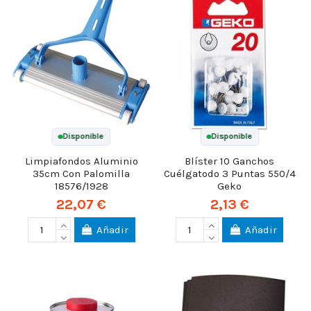
Disponible
Disponible
Limpiafondos Aluminio
Blíster 10 Ganchos
35cm Con Palomilla
Cuélgatodo 3 Puntas 550/4
18576/1928
Geko
22,07 €
2,13 €
Añadir
Añadir