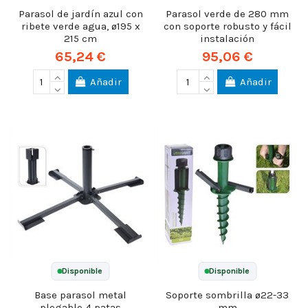
Parasol de jardín azul con
Parasol verde de 280 mm
ribete verde agua, ø195 x
con soporte robusto y fácil
215 cm
instalación
65,24 €
95,06 €
Añadir
Añadir
Disponible
Disponible
Base parasol metal
Soporte sombrilla ø22-33
plegable 4 patas
mm