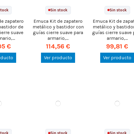
stock
Sin stock
Sin stock
de zapatero
Emuca Kit de zapatero
Emuca Kit de zapa
bastidor de
metálico y bastidor con
metálico y bastido
ierre suave
guías cierre suave para
guías cierre suave 
ario,...
armario,...
armario,...
05 €
114,56 €
99,81 €
oducto
Ver producto
Ver producto
stock
Sin stock
Sin stock