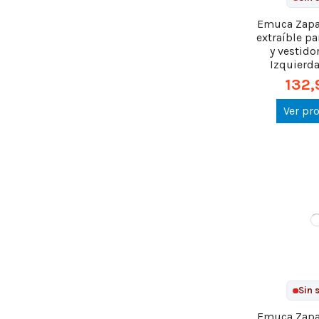
Emuca Zapat
extraíble p
y vestido
Izquierda,
132,
Ver pr
Sin 
Emuca Zapat