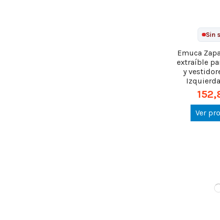
Sin 
Emuca Zapat
extraíble p
y vestidor
Izquierda,
152,
Ver pr