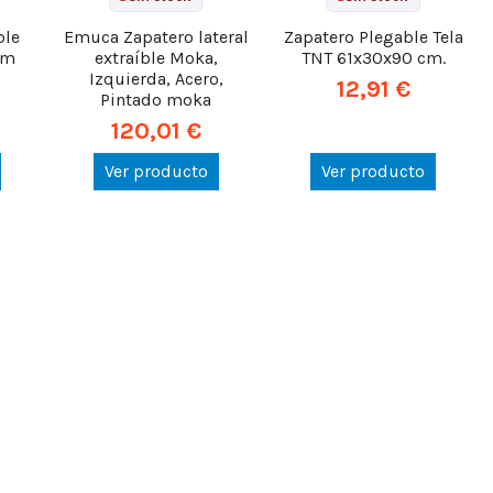
ble
Emuca Zapatero lateral
Zapatero Plegable Tela
cm
extraíble Moka,
TNT 61x30x90 cm.
Izquierda, Acero,
12,91 €
Pintado moka
120,01 €
Ver producto
Ver producto