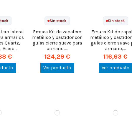
stock
Sin stock
Sin stock
ero lateral
Emuca Kit de zapatero
Emuca Kit de zapa
ara armarios
metálico y bastidor con
metálico y bastidor
es Quartz,
guías cierre suave para
guías cierre suave 
 Acero,...
armario,...
armario,...
88 €
124,29 €
116,63 €
oducto
Ver producto
Ver producto