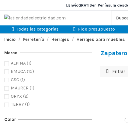
Envío
GRATIS
en Península desd
Todas las categorías
Pide presupuesto
Inicio
Ferretería
Herrajes
Herrajes para muebles
Zapatero
Marca
ALPINA
(1)
Filtrar
EMUCA
(15)
GSC
(1)
MAURER
(1)
ORYX
(2)
TERRY
(1)
Color