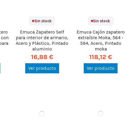
Sin stock
Sin stock
tero
Emuca Zapatero Self
Emuca Cajón zapatero
 con
para interior de armario,
extraíble Moka, 564 -
para
Acero y Plástico, Pintado
594, Acero, Pintado
aluminio
moka
16,88 €
118,12 €
Ver producto
Ver producto