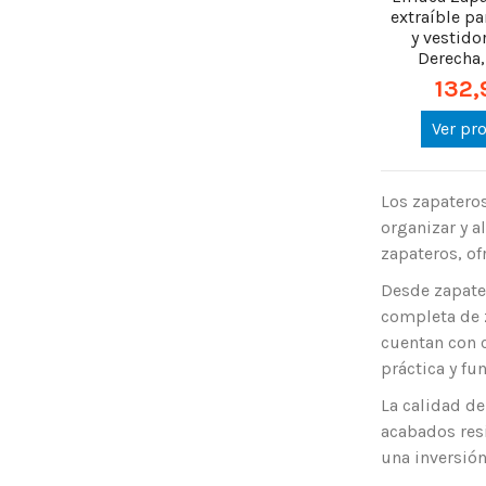
extraíble p
y vestido
Derecha, 
132,
Ver pr
Los zapateros
organizar y a
zapateros, o
Desde zapate
completa de 
cuentan con c
práctica y fun
La calidad de
acabados res
una inversión