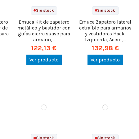
Sin stock
Sin stock
tero
Emuca Kit de zapatero
Emuca Zapatero lateral
r de
metálico y bastidor con
extraíble para armarios
para
guías cierre suave para
y vestidores Hack,
armario,...
Izquierda, Acero,...
122,13 €
132,98 €
Ver producto
Ver producto
Sin stock
Sin stock