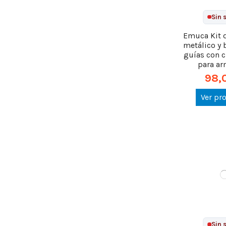
Sin 
Emuca Kit 
metálico y 
guías con c
para arm
98,
Ver pr
Sin 