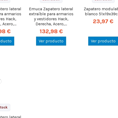
ero lateral
Emuca Zapatero lateral
Zapatero modula
ara armarios
extraíble para armarios
blanco 51x19x39
res Hack,
y vestidores Hack,
23,97 €
 Acero,...
Derecha, Acero,...
98 €
132,98 €
oducto
Ver producto
Ver producto
stock
ero lateral