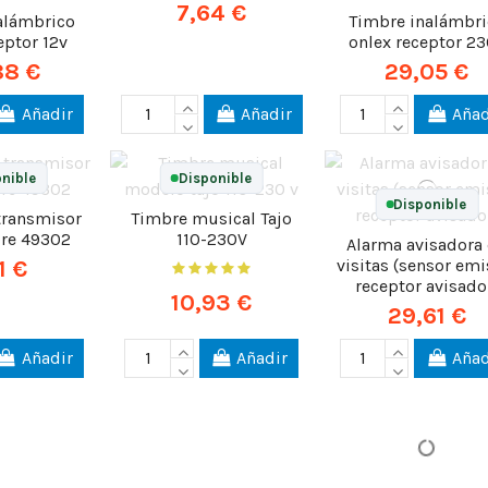
7,64 €
alámbrico
Timbre inalámbri
eptor 12v
onlex receptor 2
88 €
29,05 €
Añadir
Añadir
Añad
nible
Disponible
Disponible
transmisor
Timbre musical Tajo
bre 49302
110-230V
Alarma avisadora
visitas (sensor emi
1 €
receptor avisado
10,93 €
29,61 €
Añadir
Añadir
Añad