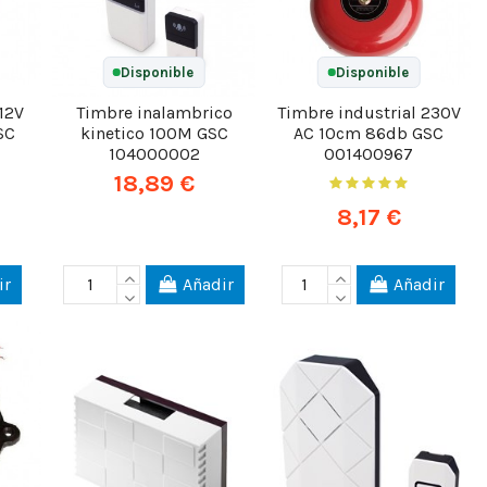
Disponible
Disponible
12V
Timbre inalambrico
Timbre industrial 230V
SC
kinetico 100M GSC
AC 10cm 86db GSC
104000002
001400967
18,89 €
8,17 €
ir
Añadir
Añadir