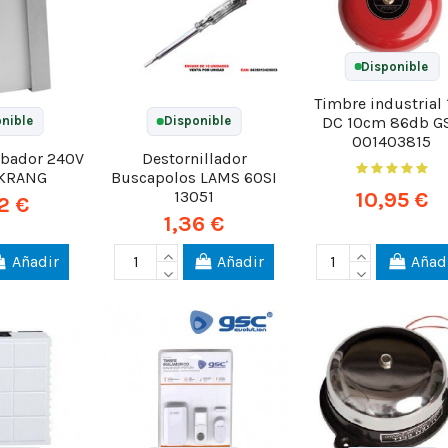
Disponible
Timbre industrial 
DC 10cm 86db G
nible
Disponible
001403815
bador 240V
Destornillador
 KRANG
Buscapolos LAMS 60SI
10,95 €
13051
2 €
1,36 €
Añadir
Añadir
Añad