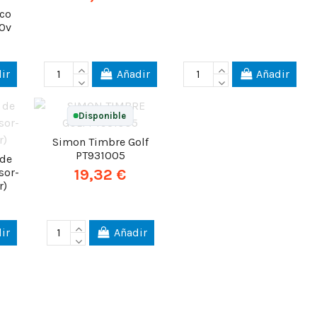
co
30v
ir
Añadir
Añadir
Disponible
Simon Timbre Golf
PT931005
 de
sor-
19,32 €
r)
ir
Añadir