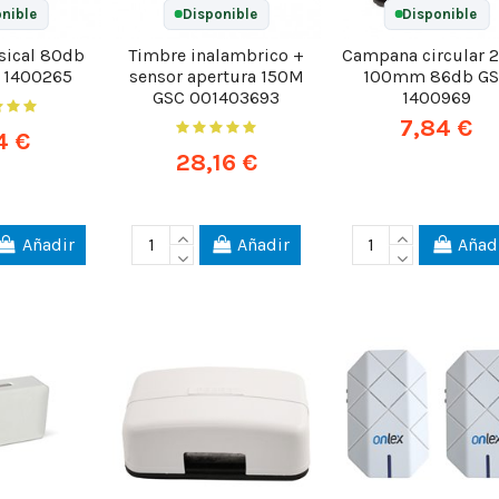
nible
Disponible
Disponible
sical 80db
Timbre inalambrico +
Campana circular 
 1400265
sensor apertura 150M
100mm 86db G
GSC 001403693
1400969
7,84 €
4 €
28,16 €
Añadir
Añadir
Añad