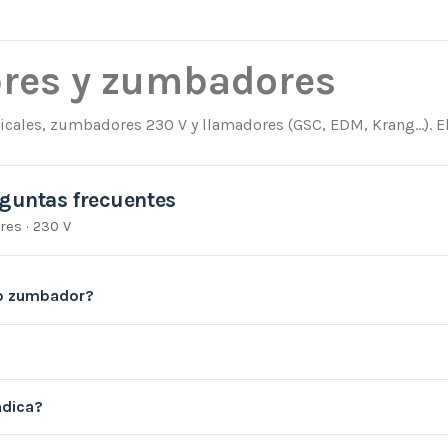
res y zumbadores
cales, zumbadores 230 V y llamadores (GSC, EDM, Krang…). El
guntas frecuentes
res · 230 V
 o zumbador?
ndica?