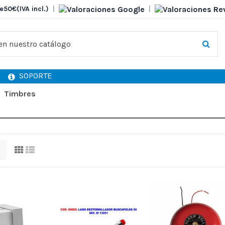
e
50€
(IVA incl.)
|
|
SOPORTE
Timbres