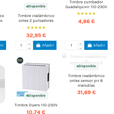
Timbre zumbador
Guadalquivir 110-230V
Disponible
co
Timbre inalámbrico
4,66 €
es
onlex 2 pulsadores
32,95 €
ir
Añadir
Añadir
Disponible
Timbre inalámbrico
onlex sensor pir 8
melodías
31,69 €
Disponible
Timbre Duero 110-230V
10,74 €