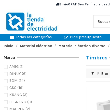
Envío
GRATIS
en Península desd
Todas las categorías
Pide presupuesto
Inicio
Material eléctrico
Material eléctrico diverso
Timbres
Marca
AMIG
(1)
Filtrar
DINUY
(6)
EDM
(14)
GSC
(19)
KRANG
(3)
LEGRAND
(3)
MAURER
(2)