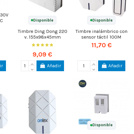
230V
SC
Disponible
Disponible
Timbre Ding Dong 220
Timbre inalámbrico con
v. 155x98x45mm
sensor táctil 100M
11,70 €
9,09 €
ir
Añadir
Añadir
Disponible