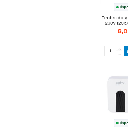
Dispo
Timbre ding
230v 120
8,0
Dispo