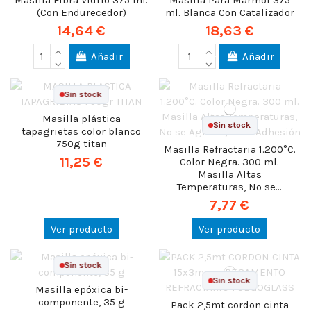
Masilla Fibra Vidrio 375 ml.
Masilla Para Marmol 375
(Con Endurecedor)
ml. Blanca Con Catalizador
14,64 €
18,63 €
Añadir
Añadir
Sin stock
Masilla plástica
Sin stock
tapagrietas color blanco
750g titan
Masilla Refractaria 1.200°C.
11,25 €
Color Negra. 300 ml.
Masilla Altas
Temperaturas, No se...
7,77 €
Ver producto
Ver producto
Sin stock
Sin stock
Masilla epóxica bi-
componente, 35 g
Pack 2,5mt cordon cinta