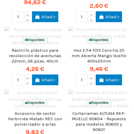
94,62 €
2,60 €
Añadir
Añadir
Disponible
Disponible
Rastrillo plástico para
Hoz E/14-1015 Corvilla 25
recolección de aceitunas
mm Abierta Mango Vuelto
22mm, 26 púas, 40cm
400x25mm
4,26 €
9,46 €
Añadir
Añadir
Disponible
Disponible
Accesorio de sector
Cortarramas ALTUNA REP-
herbicida Matabi REC con
MUELLE 90604 - Repuesto
pulverizador a pilas
para modelos 90600 y
90601
9,83 €