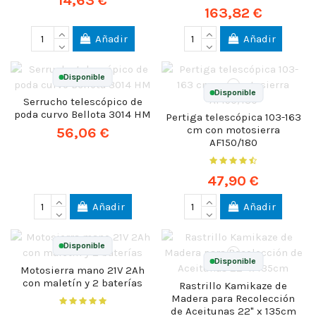
163,82 €
Añadir
Añadir
Disponible
Disponible
Serrucho telescópico de
poda curvo Bellota 3014 HM
Pertiga telescópica 103-163
cm con motosierra
56,06 €
AF150/180
47,90 €
Añadir
Añadir
Disponible
Disponible
Motosierra mano 21V 2Ah
con maletín y 2 baterías
Rastrillo Kamikaze de
Madera para Recolección
de Aceitunas 22" x 135cm