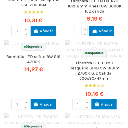
Lámpara LED TALOX R7S
GSC 2003541
18x118mm lineal 8W 3000K
luz cálida
8,19 €
10,31 €
Añadir
Añadir
Disponible
Disponible
Bombilla LED sofito 9W S19
4200K
Linestra LED EDM 1
Casquillo S14D 9W 810lm
14,27 €
2700K Luz Cálida
500x30x47mm
10,16 €
Añadir
Añadir
Disponible