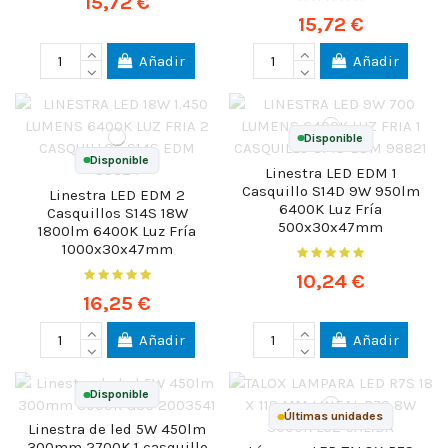
15,72 €
15,72 €
Añadir
Añadir
Disponible
Disponible
Linestra LED EDM 1
Casquillo S14D 9W 950lm
Linestra LED EDM 2
6400K Luz Fría
Casquillos S14S 18W
500x30x47mm
1800lm 6400K Luz Fría
1000x30x47mm
10,24 €
16,25 €
Añadir
Añadir
Disponible
Últimas unidades
Linestra de led 5W 450lm
300mm 2700K 1 casquillo