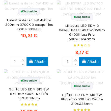
Disponible
Disponible
Linestra de led 5W 450lm
300mm 2700K 2 casquillos
Linestra LED EDM 2
GSC 2003538
Casquillos S14S 9W 950lm
6400K Luz Fría
10,31 €
500x30x47mm
9,17 €
Añadir
Añadir
Disponible
Disponible
Sofito LED EDM S19 8W
950lm 6400K Luz Fría
Sofito LED EDM S19 8W
310xØ38mm
880lm 2700K Luz Cálida
310xØ38mm