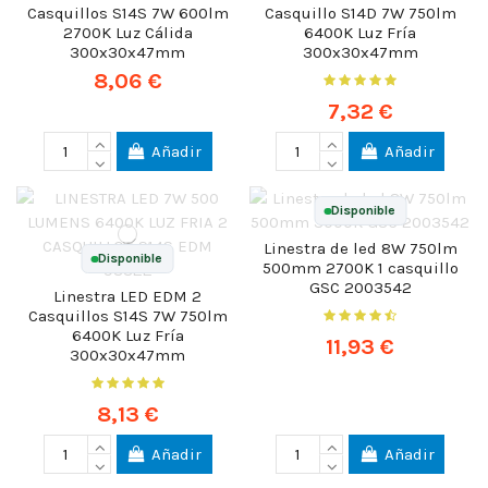
Casquillos S14S 7W 600lm
Casquillo S14D 7W 750lm
2700K Luz Cálida
6400K Luz Fría
300x30x47mm
300x30x47mm
8,06 €
7,32 €
Añadir
Añadir
Disponible
Linestra de led 8W 750lm
Disponible
500mm 2700K 1 casquillo
GSC 2003542
Linestra LED EDM 2
Casquillos S14S 7W 750lm
6400K Luz Fría
11,93 €
300x30x47mm
8,13 €
Añadir
Añadir