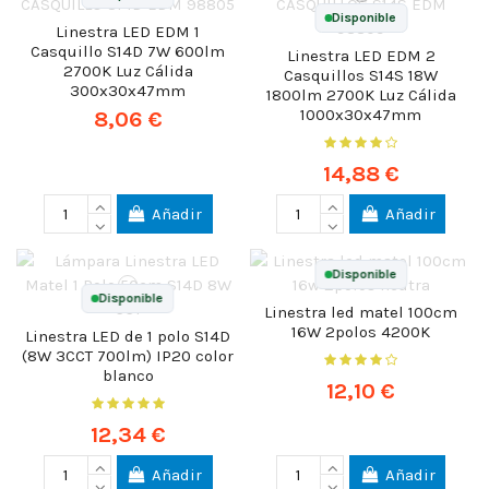
Disponible
Linestra LED EDM 1
Casquillo S14D 7W 600lm
Linestra LED EDM 2
2700K Luz Cálida
Casquillos S14S 18W
300x30x47mm
1800lm 2700K Luz Cálida
1000x30x47mm
8,06 €
14,88 €
Añadir
Añadir
Disponible
Disponible
Linestra led matel 100cm
16W 2polos 4200K
Linestra LED de 1 polo S14D
(8W 3CCT 700lm) IP20 color
blanco
12,10 €
12,34 €
Añadir
Añadir