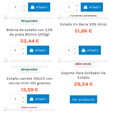
Añadir
Añadir
Últimas unidades
Disponible
Estaño En Barra 33% (Kilo)
Bobina de estaño con 3,5%
51,86 €
de plata Ø2mm (250g)
33,44 €
Añadir
Añadir
Sin stock
Disponible
Soporte Para Soldador De
Estaño
Estaño carrete ONLEX con
resina 1mm 100 gramos
28,54 €
13,59 €
Añadir
Ver producto
Sin stock