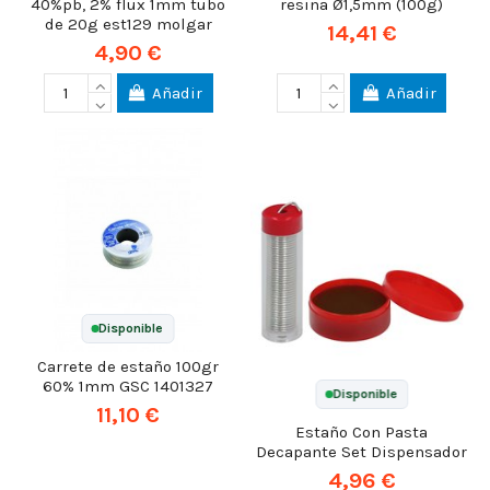
40%pb, 2% flux 1mm tubo
resina Ø1,5mm (100g)
de 20g est129 molgar
14,41 €
4,90 €
Añadir
Añadir
Disponible
Carrete de estaño 100gr
60% 1mm GSC 1401327
Disponible
11,10 €
Estaño Con Pasta
Decapante Set Dispensador
4,96 €