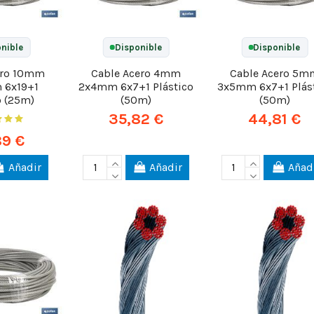
nible
Disponible
Disponible
ero 10mm
Cable Acero 4mm
Cable Acero 5m
 6x19+1
2x4mm 6x7+1 Plástico
3x5mm 6x7+1 Plás
o (25m)
(50m)
(50m)
35,82 €
44,81 €
89 €
Añadir
Añadir
Añad