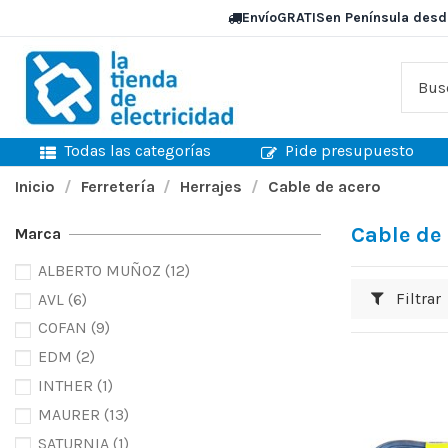
Envío
GRATIS
en Península desd
Todas las categorías
Pide presupuesto
Inicio
Ferretería
Herrajes
Cable de acero
Cable de
Marca
ALBERTO MUÑOZ
(12)
Filtrar
AVL
(6)
COFAN
(9)
EDM
(2)
INTHER
(1)
MAURER
(13)
SATURNIA
(1)