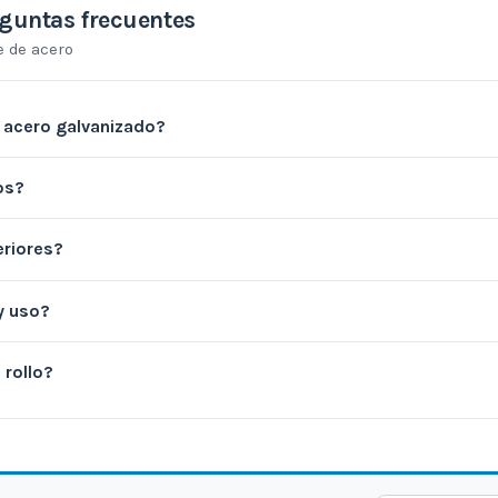
guntas frecuentes
e de acero
 acero galvanizado?
os?
eriores?
y uso?
 rollo?