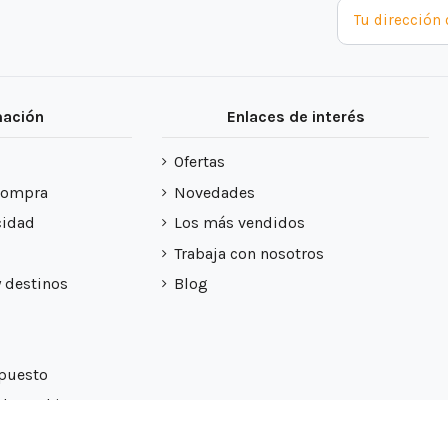
mación
Enlaces de interés
Ofertas
compra
Novedades
cidad
Los más vendidos
Trabaja con nosotros
y destinos
Blog
upuesto
 de cookies