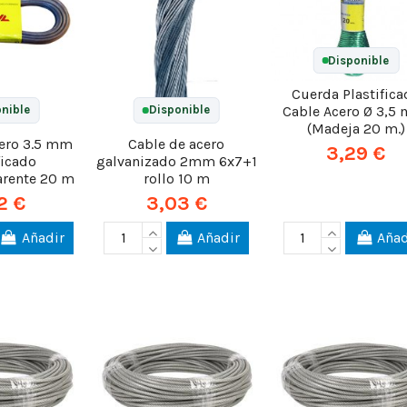
Disponible
Cuerda Plastifica
Cable Acero Ø 3,5
nible
Disponible
(Madeja 20 m.)
cero 3.5 mm
Cable de acero
3,29 €
ficado
galvanizado 2mm 6x7+1
arente 20 m
rollo 10 m
2 €
3,03 €
Añadir
Añadir
Añad