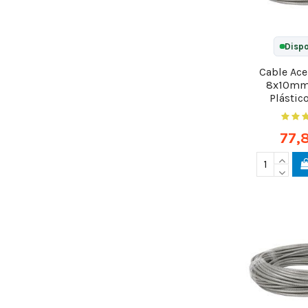
Dispo
Cable Ac
8x10mm
Plástic
77,