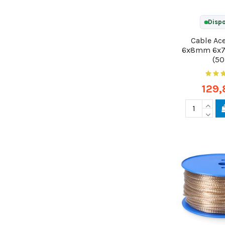
Dispo
Cable A
6x8mm 6x7+
(5
129,