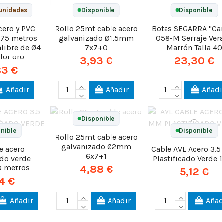
unidades
Disponible
Disponible
cero y PVC
Rollo 25mt cable acero
Botas SEGARRA "Ca
(175 metros
galvanizado Ø1,5mm
058-M Serraje Ver
alibre de Ø4
7x7+0
Marrón Talla 40
lor oro
3,93 €
23,30 €
83 €
Añadir
Añadir
Añadi
Disponible
nible
Disponible
Rollo 25mt cable acero
galvanizado Ø2mm
e acero
Cable AVL Acero 3.
6x7+1
ado verde
Plastificado Verde 
0 metros
4,88 €
5,12 €
4 €
Añadir
Añadir
Añad