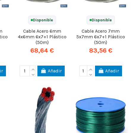
Disponible
Disponible
m
Cable Acero 6mm
Cable Acero 7mm
tico
4x6mm 6x7+1 Plástico
5x7mm 6x7+1 Plástico
(50m)
(50m)
68,64 €
83,56 €
ir
Añadir
Añadir