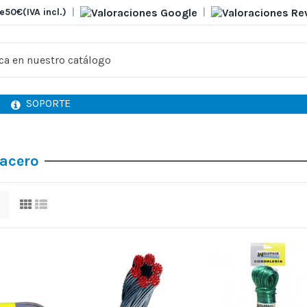
e
50€
(IVA incl.)
|
|
SOPORTE
 acero