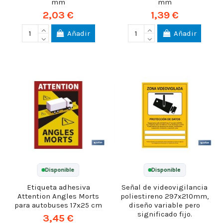
mm
mm
2,03 €
1,39 €
Añadir
Añadir
Disponible
Disponible
Etiqueta adhesiva
Señal de videovigilancia
Attention Angles Morts
poliestireno 297x210mm,
para autobuses 17x25 cm
diseño variable pero
significado fijo.
3,45 €