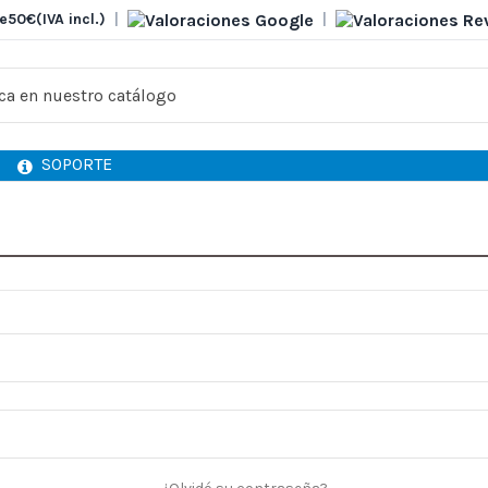
e
50€
(IVA incl.)
|
|
SOPORTE