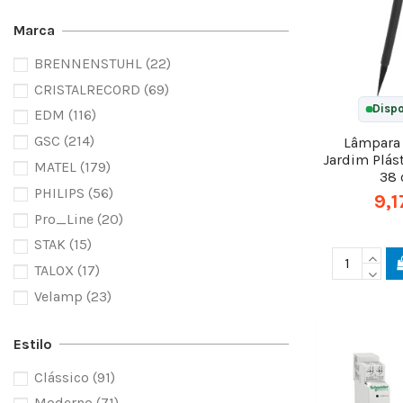
Marca
BRENNENSTUHL
(22)
CRISTALRECORD
(69)
Dispo
EDM
(116)
GSC
(214)
Lâmpara 
Jardim Plást
MATEL
(179)
38
PHILIPS
(56)
9,1
Pro_Line
(20)
STAK
(15)
TALOX
(17)
Velamp
(23)
Estilo
Clássico
(91)
Moderno
(71)