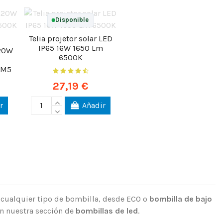
Disponible
Telia projetor solar LED
IP65 16W 1650 Lm
 20W
6500K
SM5
27,19 €
r
Añadir
r cualquier tipo de bombilla, desde ECO o
bombilla de bajo
en nuestra sección de
bombillas de led
.