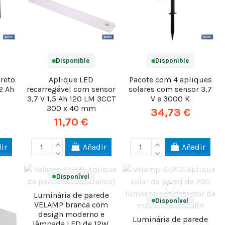
Disponible
Disponible
preto
Aplique LED
Pacote com 4 apliques
2 Ah
recarregável com sensor
solares com sensor 3,7
3,7 V 1,5 Ah 120 LM 3CCT
V e 3000 K
300 x 40 mm
34,73 €
11,70 €
ir
Añadir
Añadir
Disponível
Luminária de parede
Disponível
VELAMP branca com
design moderno e
Luminária de parede
lâmpada LED de 12W.