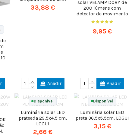
solar VELAMP DORY de
33,88 €
200 lúmens com
detector de movimento
s
9,95 €
ede
om
 e
x10
r
Añadir
Añadir
Disponível
Disponível
Luminária solar LED
Luminária solar LED
prateada 29,5x4,5 cm,
preta 36,5x5,5cm, LOGUI
00K
LOGUI
ão
3,15 €
N.
2,66 €