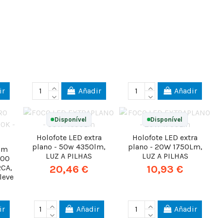
ir
Añadir
Añadir
Disponível
Disponível
Holofote LED extra
Holofote LED extra
plano - 50w 4350lm,
plano - 20W 1750Lm,
com
LUZ A PILHAS
LUZ A PILHAS
800
RCA,
20,46 €
10,93 €
 leve
ir
Añadir
Añadir