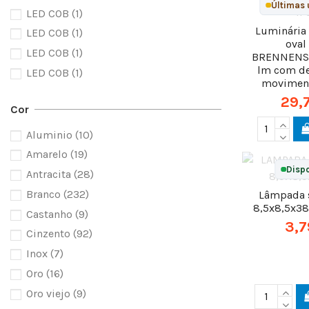
Últimas 
LED COB
(1)
Luminária
LED COB
(1)
oval
LED COB
(1)
BRENNENS
lm com de
LED COB
(1)
moviment
29,
Cor
Aluminio
(10)
Amarelo
(19)
Dispo
Antracita
(28)
Branco
(232)
Lâmpada 
8,5x8,5x3
Castanho
(9)
3,7
Cinzento
(92)
Inox
(7)
Oro
(16)
Oro viejo
(9)