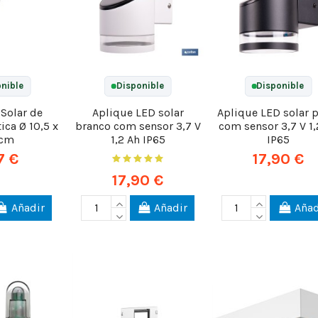
nible
Disponible
Disponible
Solar de
Aplique LED solar
Aplique LED solar 
ica Ø 10,5 x
branco com sensor 3,7 V
com sensor 3,7 V 1,
 cm
1,2 Ah IP65
IP65
7 €
17,90 €
17,90 €
Añadir
Añadir
Añad