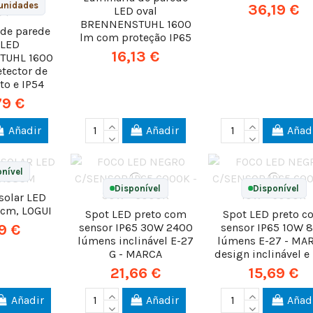
unidades
36,19 €
LED oval
BRENNENSTUHL 1600
 de parede
lm com proteção IP65
 LED
16,13 €
TUHL 1600
tector de
o e IP54
79 €
Añadir
Añadir
Añad
nível
Disponível
Disponível
solar LED
8cm, LOGUI
Spot LED preto com
Spot LED preto 
sensor IP65 30W 2400
sensor IP65 10W 
9 €
lúmens inclinável E-27
lúmens E-27 - MA
G - MARCA
design inclinável e
21,66 €
15,69 €
Añadir
Añadir
Añad