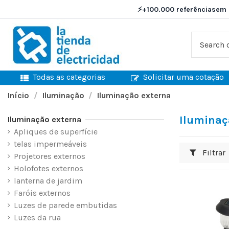
⚡
+100.000 referências
em 
Todas as categorias
Solicitar uma cotação
Início
Iluminação
Iluminação externa
Iluminaç
Iluminação externa
Apliques de superfície
telas impermeáveis
Filtrar
Projetores externos
Holofotes externos
lanterna de jardim
Faróis externos
Luzes de parede embutidas
Luzes da rua