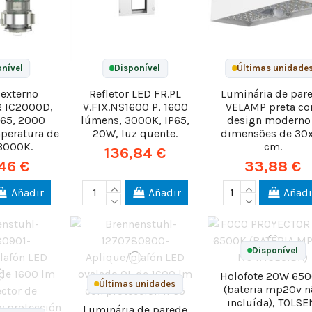
nível
Disponível
Últimas unidade
 externo
Refletor LED FR.PL
Luminária de par
 IC2000D,
V.FIX.NS1600 P, 1600
VELAMP preta c
P65, 2000
lúmens, 3000K, IP65,
design moderno
peratura de
20W, luz quente.
dimensões de 30
 3000K.
cm.
136,84 €
46 €
33,88 €
Añadir
Añadir
Añadi
Disponível
Holofote 20W 65
Últimas unidades
(bateria mp20v n
incluída), TOLSE
Luminária de parede