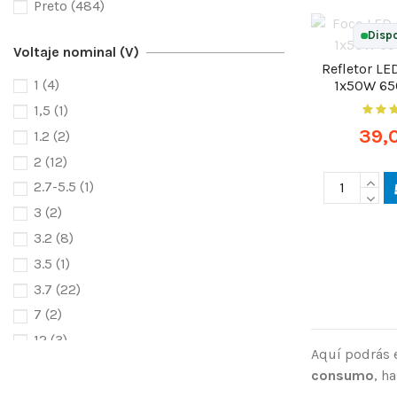
Preto
(484)
Dispo
Voltaje nominal (V)
Refletor LE
1
(4)
1x50W 65
1,5
(1)
39,
1.2
(2)
2
(12)
2.7-5.5
(1)
3
(2)
3.2
(8)
3.5
(1)
3.7
(22)
7
(2)
12
(3)
Aquí podrás e
18
(3)
consumo
, h
20
(3)