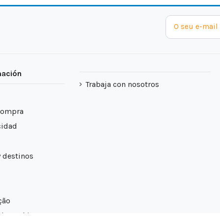
mación
Trabaja con nosotros
compra
cidad
y destinos
ção
 de cookies