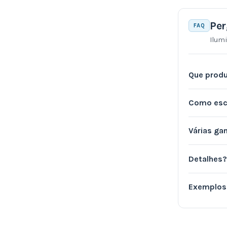
23
(1)
Per
24
(6)
FAQ
Ilum
32
(4)
100
(7)
110-230
(2)
Que produ
120
(2)
125
(1)
Como esc
160
(6)
220
(66)
Várias g
230
(346)
240
(63)
Detalhes?
265
(6)
277
(3)
Exemplos