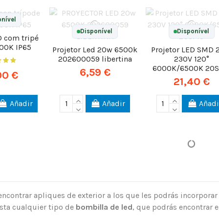
nível
Disponível
Disponível
D com tripé
00K IP65
Projetor Led 20w 6500k
Projetor LED SMD
202600059 libertina
230V 120°
6000K/6500K 20
6,59 €
00 €
21,40 €
Añadir
Añadir
Añadi
ncontrar apliques de exterior a los que les podrás incorpora
asta cualquier tipo de
bombilla de led
, que podrás encontrar 