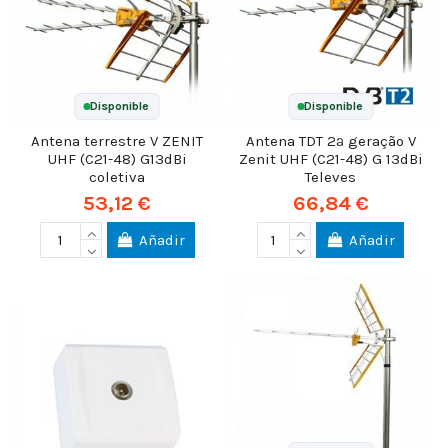
Disponible
Disponible
Antena terrestre V ZENIT
Antena TDT 2ª geração V
UHF (C21-48) G13dBi
Zenit UHF (C21-48) G 13dBi
coletiva
Televes
53,12 €
66,84 €
Añadir
Añadir