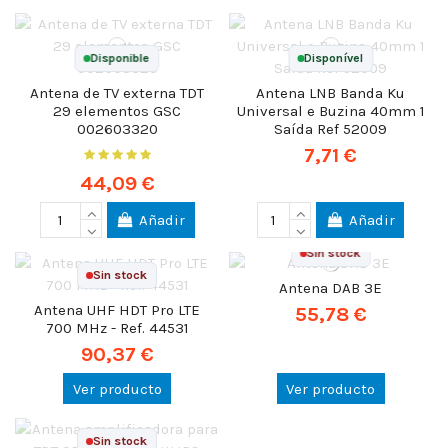
Disponible
Disponível
Antena de TV externa TDT
Antena LNB Banda Ku
29 elementos GSC
Universal e Buzina 40mm 1
002603320
Saída Ref 52009
7,71 €
44,09 €
Añadir
Añadir
Sin stock
Sin stock
Antena DAB 3E
Antena UHF HDT Pro LTE
55,78 €
700 MHz - Ref. 44531
90,37 €
Ver producto
Ver producto
Sin stock