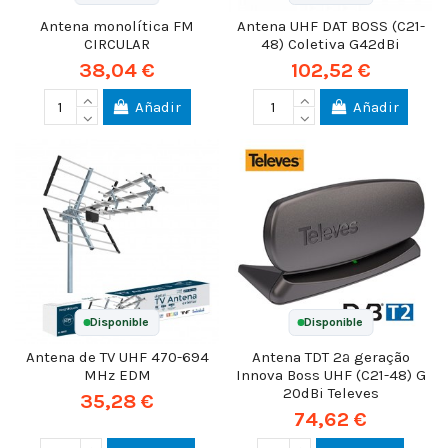
Antena monolítica FM
Antena UHF DAT BOSS (C21-
CIRCULAR
48) Coletiva G42dBi
38,04 €
102,52 €
Añadir
Añadir
Disponible
Disponible
Antena de TV UHF 470-694
Antena TDT 2ª geração
MHz EDM
Innova Boss UHF (C21-48) G
20dBi Televes
35,28 €
74,62 €