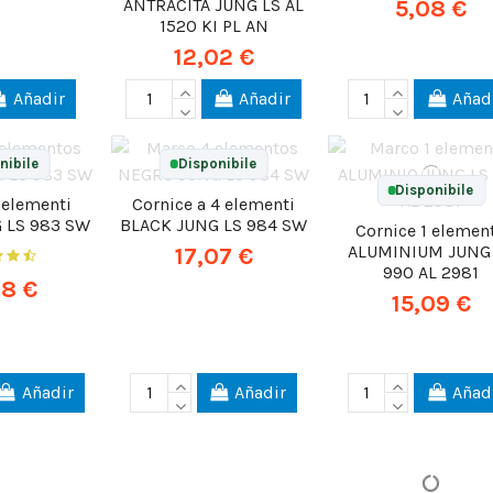
5,08 €
ANTRACITA JUNG LS AL
1520 KI PL AN
12,02 €
Añadir
Añadir
Añad
nibile
Disponibile
Disponibile
 elementi
Cornice a 4 elementi
 LS 983 SW
BLACK JUNG LS 984 SW
Cornice 1 elemen
ALUMINIUM JUNG
17,07 €
990 AL 2981
28 €
15,09 €
Añadir
Añadir
Añad