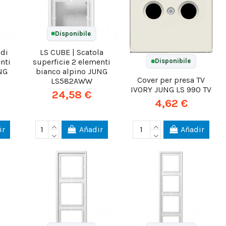
Disponibile
 di
LS CUBE | Scatola
nti
superficie 2 elementi
Disponibile
NG
bianco alpino JUNG
Cover per presa TV
LS582AWW
IVORY JUNG LS 990 TV
24,58 €
4,62 €
ir
Añadir
Añadir