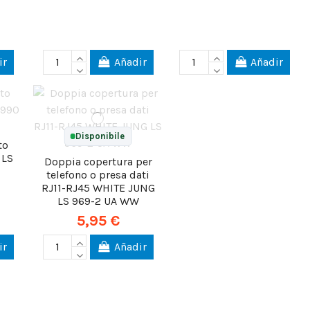
ir
Añadir
Añadir
Disponibile
to
 LS
Doppia copertura per
telefono o presa dati
RJ11-RJ45 WHITE JUNG
LS 969-2 UA WW
5,95 €
ir
Añadir