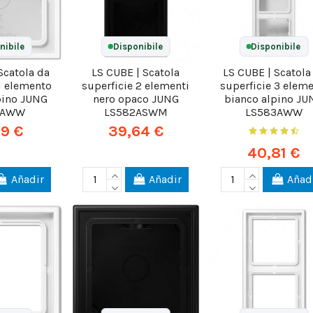
nibile
Disponibile
Disponibile
Scatola da
LS CUBE | Scatola
LS CUBE | Scatola
 1 elemento
superficie 2 elementi
superficie 3 eleme
pino JUNG
nero opaco JUNG
bianco alpino JU
1AWW
LS582ASWM
LS583AWW
69 €
39,64 €
40,81 €
Añadir
Añadir
Añad