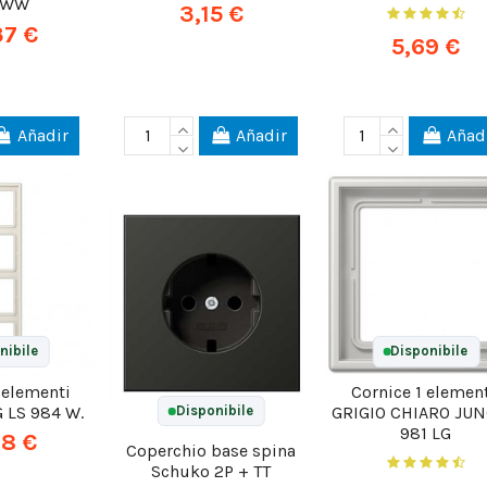
 WW
3,15 €
37 €
5,69 €
Añadir
Añadir
Añad
nibile
Disponibile
 elementi
Cornice 1 elemen
 LS 984 W.
GRIGIO CHIARO JUN
Disponibile
981 LG
48 €
Coperchio base spina
Schuko 2P + TT