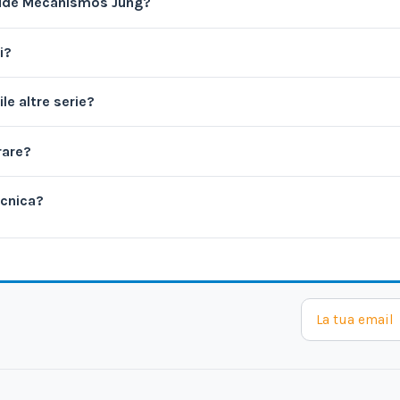
lude Mecanismos Jung?
i?
e altre serie?
rare?
cnica?