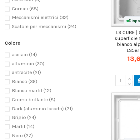
Cornici
(68)
Meccanismi elettrici
(32)
Dispo
Scatole per meccanismi
(24)
LS CUBE | 
superficie
Colore
bianco al
LS58
acciaio
(14)
13,
alluminio
(30)
antracite
(21)
Bianco
(36)
Blanco marfil
(12)
Cromo brillante
(8)
Dark (aluminio lacado)
(21)
Grigio
(24)
Marfil
(14)
Nero
(27)