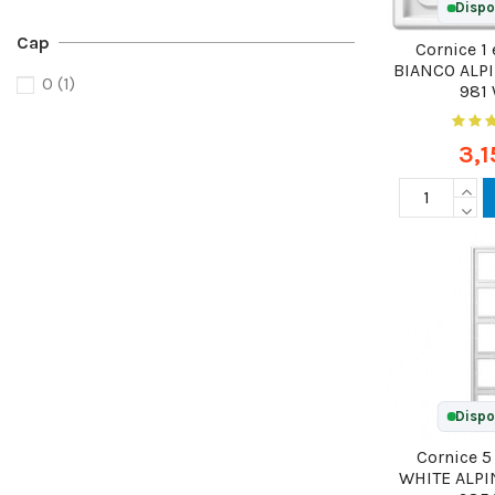
Dispo
Cap
Cornice 1
BIANCO ALP
0
(1)
981
3,1
Dispo
Cornice 5
WHITE ALPI