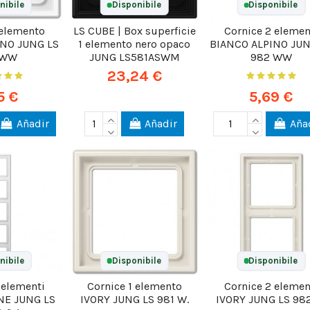
nibile
Disponibile
Disponibile
 elemento
LS CUBE | Box superficie
Cornice 2 elemen
INO JUNG LS
1 elemento nero opaco
BIANCO ALPINO JUN
 WW
JUNG LS581ASWM
982 WW
23,24 €
5 €
5,69 €
Añadir
Añadir
Aña
nibile
Disponibile
Disponibile
 elementi
Cornice 1 elemento
Cornice 2 elemen
NE JUNG LS
IVORY JUNG LS 981 W.
IVORY JUNG LS 982