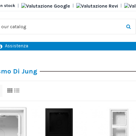
in stock
|
|
|
Assistenza
smo Di Jung