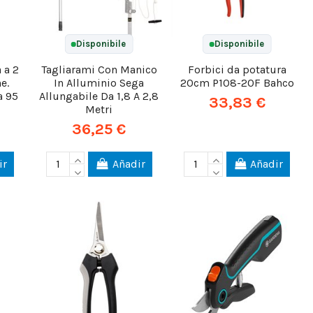
Disponibile
Disponibile
 a 2
Tagliarami Con Manico
Forbici da potatura
e.
In Alluminio Sega
20cm P108-20F Bahco
a 95
Allungabile Da 1,8 A 2,8
33,83 €
Metri
36,25 €
ir
Añadir
Añadir