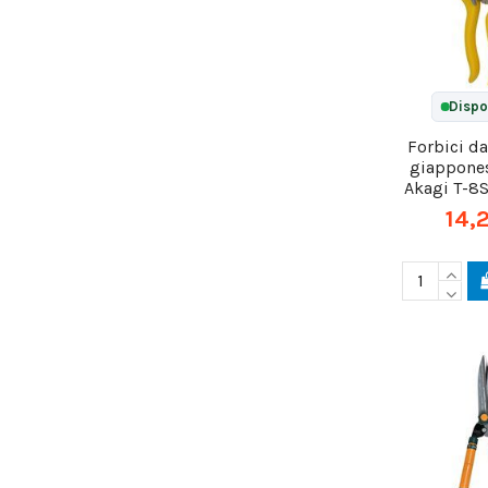
Dispo
Forbici d
giappone
Akagi T-8
14,