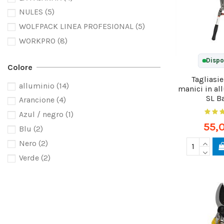
NULES
(5)
WOLFPACK LINEA PROFESIONAL
(5)
WORKPRO
(8)
Dispo
Colore
Tagliasi
alluminio
(14)
manici in al
SL B
Arancione
(4)
Azul / negro
(1)
55,
Blu
(2)
Nero
(2)
Verde
(2)