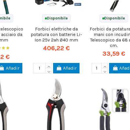
nibile
Disponibile
Disponibile
 telescopico
Forbici elettriche da
Forbici da potatura
 acciaio da
potatura con batterie Li-
mani con incudin
 mm
Ion 25v 2ah Ø40 mm
Telescopico da 68 
cm.
406,22 €
33,59 €
62 €
Añadir
Añadir
Añad