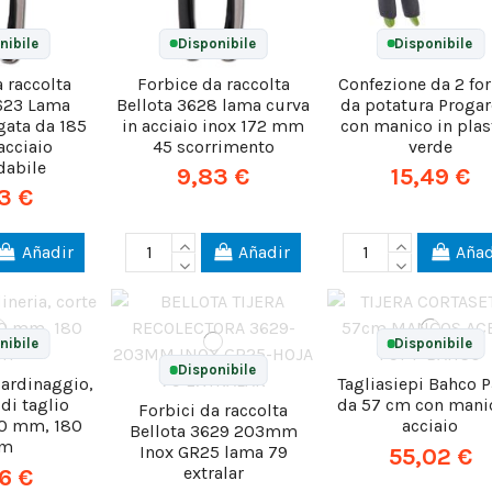
nibile
Disponibile
Disponibile
a raccolta
Forbice da raccolta
Confezione da 2 for
3623 Lama
Bellota 3628 lama curva
da potatura Proga
ngata da 185
in acciaio inox 172 mm
con manico in plas
acciaio
45 scorrimento
verde
dabile
9,83 €
15,49 €
3 €
Añadir
Añadir
Añad
nibile
Disponibile
Disponibile
iardinaggio,
Tagliasiepi Bahco P
di taglio
da 57 cm con manic
Forbici da raccolta
0 mm, 180
acciaio
Bellota 3629 203mm
m
Inox GR25 lama 79
55,02 €
extralar
6 €