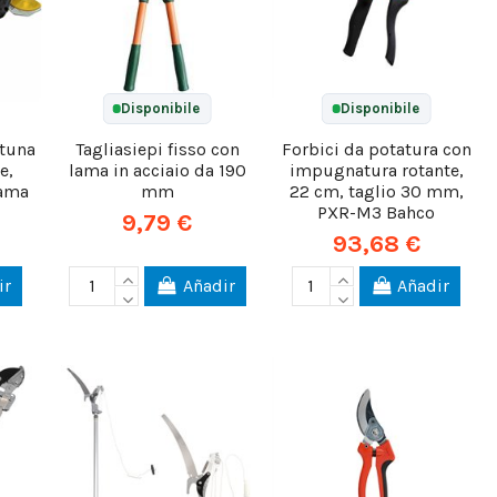
Disponibile
Disponibile
ltuna
Tagliasiepi fisso con
Forbici da potatura con
e,
lama in acciaio da 190
impugnatura rotante,
lama
mm
22 cm, taglio 30 mm,
PXR-M3 Bahco
9,79 €
93,68 €
ir
Añadir
Añadir