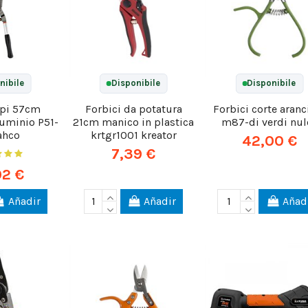
nibile
Disponibile
Disponibile
epi 57cm
Forbici da potatura
Forbici corte aranc
luminio P51-
21cm manico in plastica
m87-di verdi nul
ahco
krtgr1001 kreator
42,00 €
7,39 €
02 €
Añadir
Añadir
Añad