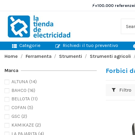
⚡
+100.000 referenze
Categorie
Richiedi il tuo preventivo
Home
Ferramenta
Strumenti
Strumenti agricoli
Forbici d
Marca
ALTUNA
(14)
Filtro
BAHCO
(16)
BELLOTA
(11)
COFAN
(5)
GSC
(2)
KAMIKAZE
(2)
LA PAJARITA
(4)