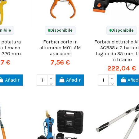
nibile
Disponibile
Disponibile
a potatura
Forbici corte in
Forbici elettriche A
si 1 mano
alluminio M01-AM
ACB35 a 2 batteri
S 220 mm.
arancioni
taglio da 35 mm, 
in titanio
27 €
7,56 €
222,04 €
Añadir
Añadir
Añad