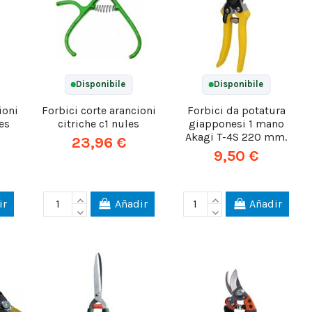
Disponibile
Disponibile
ioni
Forbici corte arancioni
Forbici da potatura
es
citriche c1 nules
giapponesi 1 mano
Akagi T-4S 220 mm.
23,96 €
9,50 €
ir
Añadir
Añadir