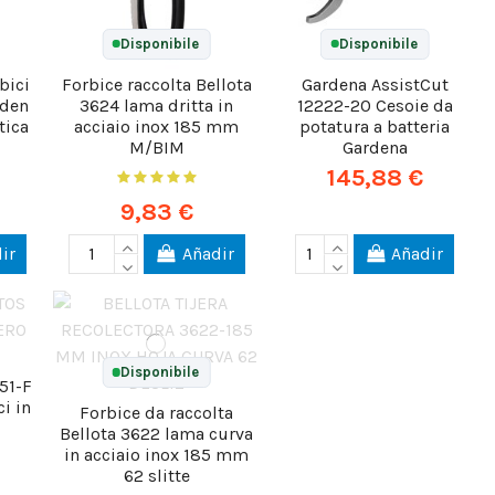
Disponibile
Disponibile
bici
Forbice raccolta Bellota
Gardena AssistCut
rden
3624 lama dritta in
12222-20 Cesoie da
tica
acciaio inox 185 mm
potatura a batteria
M/BIM
Gardena
145,88 €
9,83 €
ir
Añadir
Añadir
Disponibile
51-F
i in
Forbice da raccolta
Bellota 3622 lama curva
in acciaio inox 185 mm
62 slitte