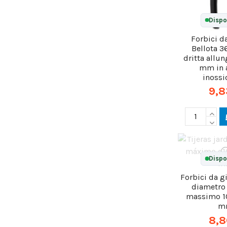
Dispo
Forbici d
Bellota 
dritta allu
mm in 
inossi
9,8
Dispo
Forbici da g
diametro 
massimo 1
m
8,8