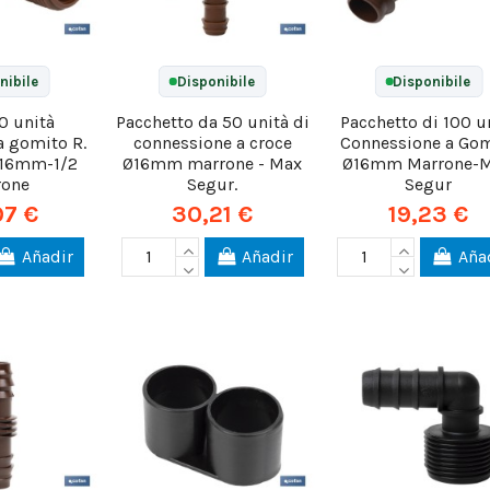
nibile
Disponibile
Disponibile
0 unità
Pacchetto da 50 unità di
Pacchetto di 100 u
a gomito R.
connessione a croce
Connessione a Go
Ø16mm-1/2
Ø16mm marrone - Max
Ø16mm Marrone-
rone
Segur.
Segur
97 €
30,21 €
19,23 €
Añadir
Añadir
Aña