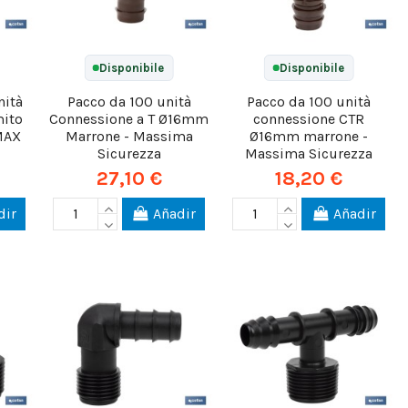
Disponibile
Disponibile
nità
Pacco da 100 unità
Pacco da 100 unità
mito
Connessione a T Ø16mm
connessione CTR
MAX
Marrone - Massima
Ø16mm marrone -
Sicurezza
Massima Sicurezza
27,10 €
18,20 €
dir
Añadir
Añadir