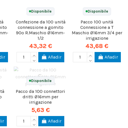
Disponibile
Disponibile
tà
Confezione da 100 unità
Pacco 100 unità
ito
connessione a gomito
Connessione a T
6mm-
90º R.Maschio Ø16mm-
Maschio Ø16mm 3/4 per
1/2
irrigazione
43,32 €
43,68 €
dir
Añadir
Añadir
Disponibile
ità
Pacco da 100 connettori
o
dritti Ø16mm per
irrigazione
5,63 €
ir
Añadir