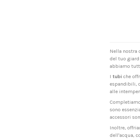
Nella nostra 
del tuo giard
abbiamo tutto
I
tubi
che offr
espandibili, 
alle intemper
Completiamo 
sono essenzia
accessori son
Inoltre, offr
dell'acqua, c