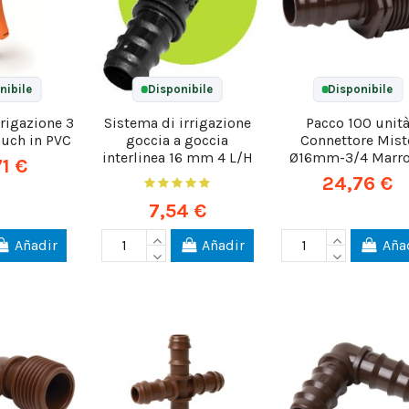
nibile
Disponibile
Disponibile
rrigazione 3
Sistema di irrigazione
Pacco 100 unit
touch in PVC
goccia a goccia
Connettore Mist
interlinea 16 mm 4 L/H
Ø16mm-3/4 Marr
71 €
24,76 €
7,54 €
Añadir
Añadir
Aña