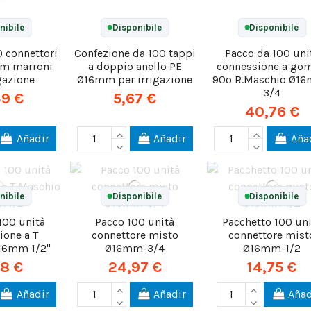
nibile
Disponibile
Disponibile
0 connettori
Confezione da 100 tappi
Pacco da 100 uni
mm marroni
a doppio anello PE
connessione a gom
igazione
Ø16mm per irrigazione
90º R.Maschio Ø1
3/4
39 €
5,67 €
40,76 €
Añadir
Añadir
Aña
nibile
Disponibile
Disponibile
100 unità
Pacco 100 unità
Pacchetto 100 un
ione a T
connettore misto
connettore mist
16mm 1/2"
Ø16mm-3/4
Ø16mm-1/2
18 €
24,97 €
14,75 €
Añadir
Añadir
Añad