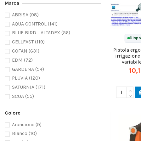
Marca
ABRISA
(98)
AQUA CONTROL
(141)
BLUE BIRD - ALTADEX
(56)
Dispo
CELLFAST
(119)
Pistola erg
COFAN
(631)
irrigazione
EDM
(72)
variabil
GARDENA
(54)
10,
PLUVIA
(120)
SATURNIA
(171)
SCOA
(55)
Colore
Arancione
(9)
Bianco
(10)