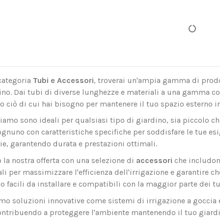
categoria
Tubi e Accessori
, troverai un'ampia gamma di prodot
ino. Dai tubi di diverse lunghezze e materiali a una gamma com
 ciò di cui hai bisogno per mantenere il tuo spazio esterno in
iamo sono ideali per qualsiasi tipo di giardino, sia piccolo ch
ognuno con caratteristiche specifiche per soddisfare le tue esige
ie, garantendo durata e prestazioni ottimali.
la nostra offerta con una selezione di
accessori
che includono
li per massimizzare l'efficienza dell'irrigazione e garantire c
o facili da installare e compatibili con la maggior parte dei t
iamo soluzioni innovative come sistemi di irrigazione a goccia
ontribuendo a proteggere l'ambiente mantenendo il tuo giardi