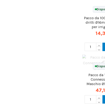
Dispo
Pacco da 10
dritti Ø16
per irr
14,
Dispo
Pacco da 
Conness
Maschio Ø
47,