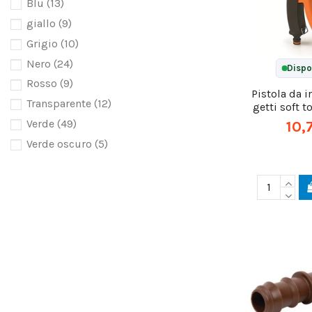
Blu
(13)
giallo
(9)
Grigio
(10)
Nero
(24)
Dispo
Rosso
(9)
Pistola da i
Transparente
(12)
getti soft 
Verde
(49)
10,
Verde oscuro
(5)