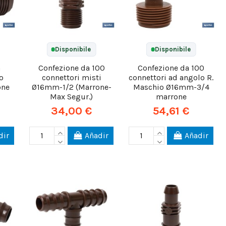
Disponibile
Disponibile
à
Confezione da 100
Confezione da 100
o
connettori misti
connettori ad angolo R.
one
Ø16mm-1/2 (Marrone-
Maschio Ø16mm-3/4
Max Segur.)
marrone
34,00 €
54,61 €
dir
Añadir
Añadir