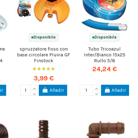
Disponibile
Disponibile
one
spruzzatore fisso con
Tubo Tricoazul
base circolare Pluvia GF
Inter/Bianco 15x25
4
Finstock
Rullo 5/8
24,24 €
3,99 €
ir
Añadir
Añadir