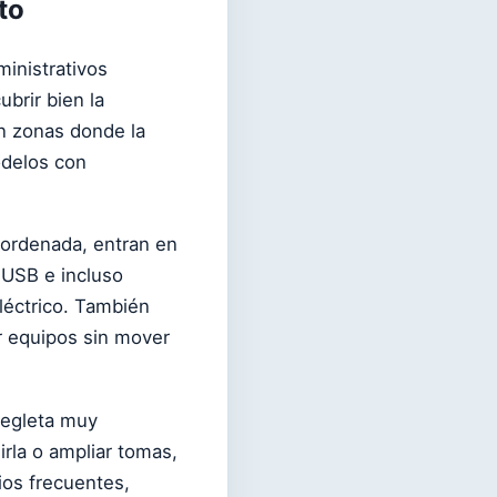
to
inistrativos
brir bien la
en zonas donde la
odelos con
 ordenada, entran en
 USB e incluso
eléctrico. También
ar equipos sin mover
regleta muy
irla o ampliar tomas,
ios frecuentes,