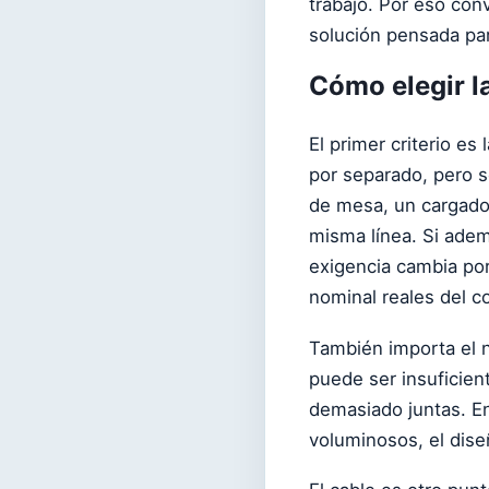
trabajo. Por eso con
solución pensada par
Cómo elegir la
El primer criterio e
por separado, pero 
de mesa, un cargador
misma línea. Si ade
exigencia cambia po
nominal reales del c
También importa el 
puede ser insuficien
demasiado juntas. En
voluminosos, el dise