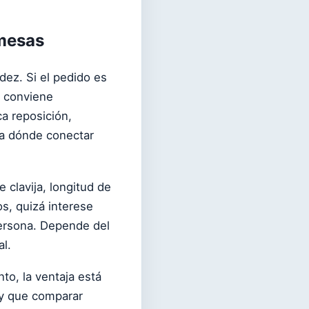
 mesas
ez. Si el pedido es
, conviene
ca reposición,
da dónde conectar
 clavija, longitud de
s, quizá interese
persona. Depende del
al.
o, la ventaja está
ay que comparar