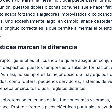
to decisivo. Para una mesa individual puede bastar una l
unión, puestos dobles o zonas comunes suele hacer fal
o acaba forzando alargadores improvisados o colocando 
s. Uno excesivamente largo, en cambio, añade desorden
 la longitud correcta es la que permite alimentar el puest
.
sticas marcan la diferencia
rruptor general es útil cuando se quiere apagar un conju
 En despachos, puestos temporales o salas de formación, s
Aun así, no siempre es la mejor opción. Si hay equipos
os, como routers, pequeños servidores, sistemas de vid
e separar circuitos o usar regletas distintas.
 sobretensiones es una de las funciones más valoradas,
ance. Protege frente a picos eléctricos puntuales y ayuda