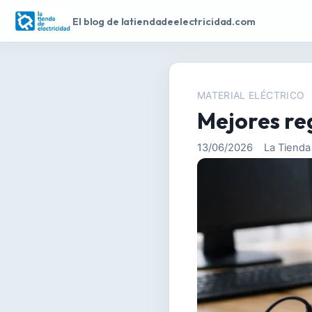
S
El blog de latiendadeelectricidad.com
a
l
t
a
r
MATERIAL ELÉCTRICO
a
Mejores reg
l
c
13/06/2026
La Tienda 
o
n
t
e
n
i
d
o