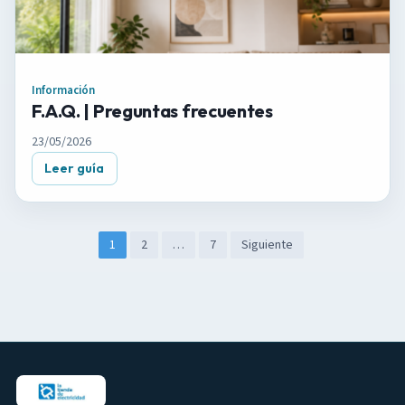
Información
F.A.Q. | Preguntas frecuentes
23/05/2026
Leer guía
P
1
2
…
7
Siguiente
a
g
i
n
a