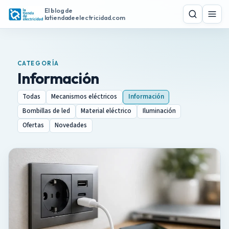
S
El blog de
Buscar
Menú
a
latiendadeelectricidad.com
l
t
a
CATEGORÍA
r
Información
a
l
Todas
Mecanismos eléctricos
Información
c
Bombillas de led
Material eléctrico
Iluminación
o
Ofertas
Novedades
n
t
e
n
i
d
o