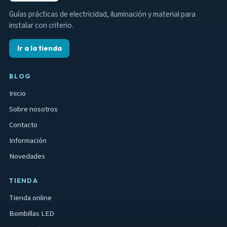
c
i
Guías prácticas de electricidad, iluminación y material para
instalar con criterio.
ó
n
Ir a la tienda
d
e
BLOG
e
Inicio
n
Sobre nosotros
t
Contacto
r
Información
a
Novedades
d
a
TIENDA
s
Tienda online
Bombillas LED