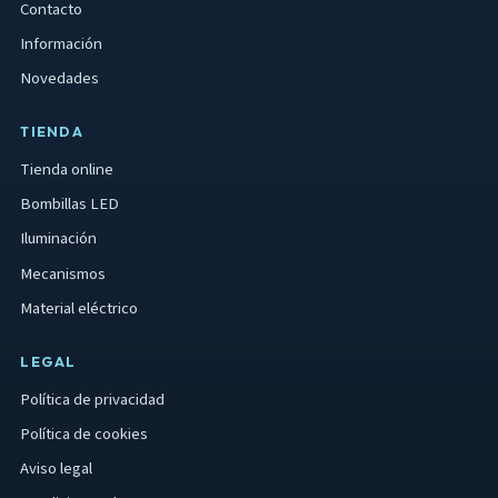
Contacto
r
Información
a
d
Novedades
a
TIENDA
s
Tienda online
Bombillas LED
Iluminación
Mecanismos
Material eléctrico
LEGAL
Política de privacidad
Política de cookies
Aviso legal