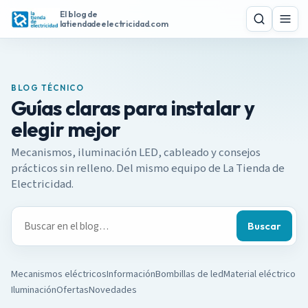
S
El blog de
Buscar
Menú
a
latiendadeelectricidad.com
l
t
a
BLOG TÉCNICO
r
Guías claras para instalar y
a
l
elegir mejor
c
Mecanismos, iluminación LED, cableado y consejos
o
prácticos sin relleno. Del mismo equipo de La Tienda de
n
Electricidad.
t
e
B
n
Buscar
u
i
s
d
c
o
Mecanismos eléctricos
Información
Bombillas de led
Material eléctrico
a
Iluminación
Ofertas
Novedades
r