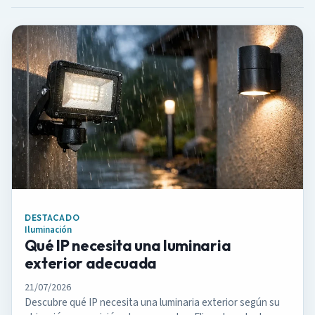
e
n
e
l
b
l
o
g
DESTACADO
Iluminación
Qué IP necesita una luminaria
exterior adecuada
21/07/2026
Descubre qué IP necesita una luminaria exterior según su