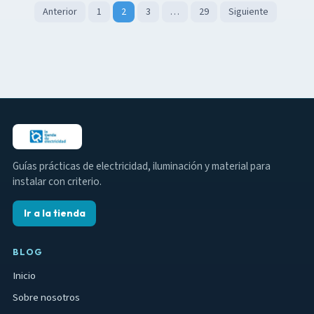
P
Anterior
1
2
3
…
29
Siguiente
a
g
i
n
a
c
i
Guías prácticas de electricidad, iluminación y material para
ó
instalar con criterio.
n
Ir a la tienda
d
e
BLOG
e
Inicio
n
Sobre nosotros
t